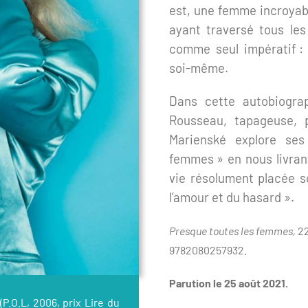
est, une femme incroyabl
ayant traversé tous les
comme seul impératif : 
soi-même.
Dans cette autobiograp
Rousseau, tapageuse, p
Marienské explore ses
femmes » en nous livrant
vie résolument placée so
l’amour et du hasard ».
Presque toutes les femmes,
22
9782080257932.
Parution le 25 août 2021.
(P.O.L, 2006, prix Lire du