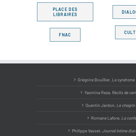
PLACE DES
DIALO
LIBRAIRES
CUL
FNAC
Grégoire Bouillier,
Le syndrome d
Yasmina Reza,
Récits de cert
Quentin Jardon,
Le chagrin
Romane Lafore,
La conf
Philippe Vasset,
Journal intime d’u