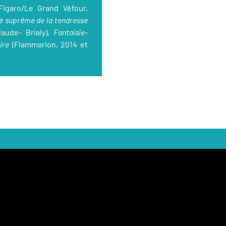
igaro/Le Grand Véfour,
é suprême de la tendresse
laude- Brialy),
Fantaisie-
aire
(Flammarion, 2014 et