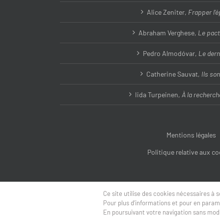
Alice Zeniter,
Frapper l’
Abraham Verghese,
Le pact
Pedro Almodóvar,
Le dern
Catherine Sauvat,
Ils son
Iida Turpeinen,
À la recherch
Mentions légales
Politique relative aux c
Ce site utilise des cookies nécessaires à
Pour plus d’informations et pour en paramét
Site © É
En poursuivant votre navigation sans modif