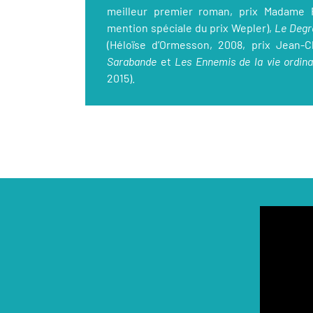
meilleur premier roman, prix Madame F
mention spéciale du prix Wepler),
Le Degr
(Héloïse d’Ormesson, 2008, prix Jean-C
Sarabande
et
Les Ennemis de la vie ordin
2015).