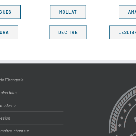
GUES
MOLLAT
AM
TURA
DECITRE
LESLIB
e l’Orangerie
ains faits
 moderne
ession
n maître-chanteur