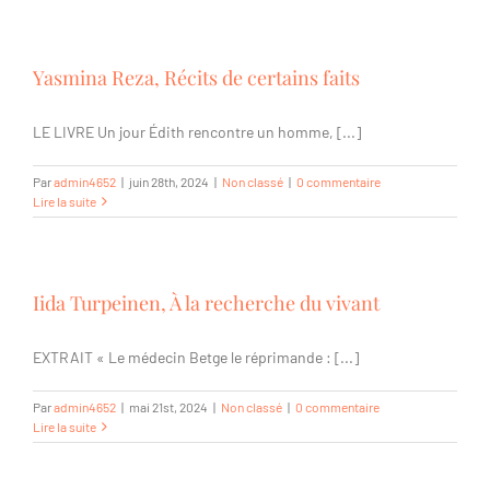
Yasmina Reza, Récits de certains faits
LE LIVRE Un jour Édith rencontre un homme, [...]
Par
admin4652
|
juin 28th, 2024
|
Non classé
|
0 commentaire
Lire la suite
Iida Turpeinen, À la recherche du vivant
EXTRAIT « Le médecin Betge le réprimande : [...]
Par
admin4652
|
mai 21st, 2024
|
Non classé
|
0 commentaire
Lire la suite