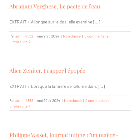
Abraham Verghese, Le pacte de l’eau
EXTRAIT « Allongée sur le dos, elle examine [...]
Par
admin4652
|
mai 21st, 2024
|
Non classé
|
0 commentaire
Lire la suite
Alice Zeniter, Frapper l’épopée
EXTRAIT « Lorsque la lumière se rallume dans [...]
Par
admin4652
|
mai 20th, 2024
|
Non classé
|
0 commentaire
Lire la suite
Philippe Vasset, Journal intime d’un maître-