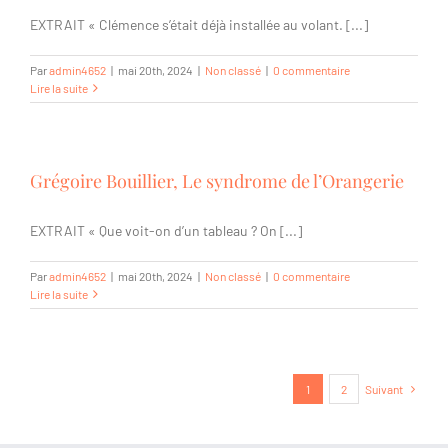
EXTRAIT « Clémence s’était déjà installée au volant. [...]
Par
admin4652
|
mai 20th, 2024
|
Non classé
|
0 commentaire
Lire la suite
Grégoire Bouillier, Le syndrome de l’Orangerie
EXTRAIT « Que voit-on d’un tableau ? On [...]
Par
admin4652
|
mai 20th, 2024
|
Non classé
|
0 commentaire
Lire la suite
1
2
Suivant