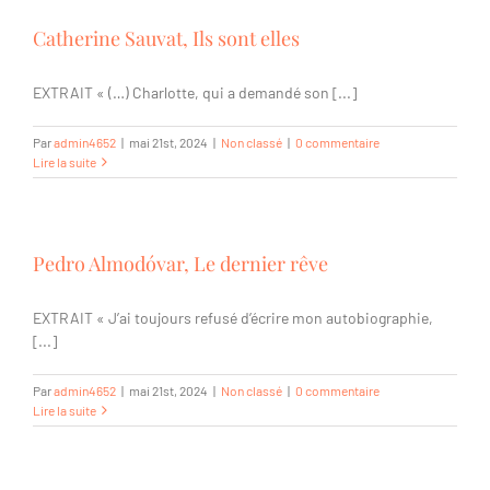
Catherine Sauvat, Ils sont elles
EXTRAIT « (…) Charlotte, qui a demandé son [...]
Par
admin4652
|
mai 21st, 2024
|
Non classé
|
0 commentaire
Lire la suite
Pedro Almodóvar, Le dernier rêve
EXTRAIT « J’ai toujours refusé d’écrire mon autobiographie,
[...]
Par
admin4652
|
mai 21st, 2024
|
Non classé
|
0 commentaire
Lire la suite