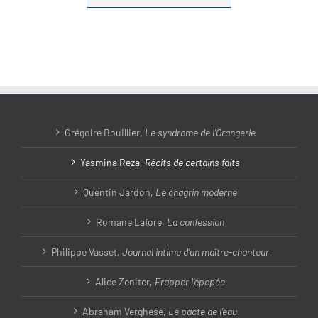
Grégoire Bouillier,
Le syndrome de l’Orangerie
Yasmina Reza,
Récits de certains faits
Quentin Jardon,
Le chagrin moderne
Romane Lafore,
La confession
Philippe Vasset,
Journal intime d’un maître-chanteur
Alice Zeniter,
Frapper l’épopée
Abraham Verghese,
Le pacte de l’eau