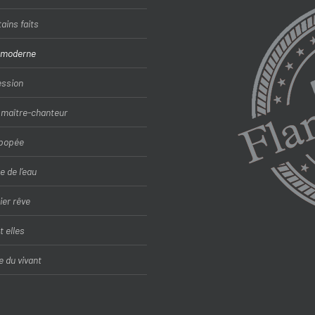
ains faits
 moderne
ession
n maître-chanteur
épopée
e de l’eau
ier rêve
t elles
e du vivant