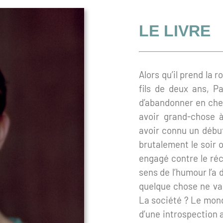
LE LIVRE
Alors qu’il prend la
fils de deux ans, Pa
d’abandonner en chem
avoir grand-chose à
avoir connu un début
brutalement le soir o
engagé contre le réc
sens de l’humour l’a 
quelque chose ne va 
La société ? Le mond
d’une introspection 