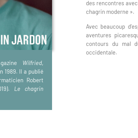
des rencontres avec
chagrin moderne ».
Avec beaucoup d’es
aventures picaresqu
contours du mal du
occidentale.
magazine
Wilfried
,
n 1989. Il a publié
ormaticien Robert
019).
Le chagrin