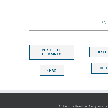
À
PLACE DES
DIALO
LIBRAIRES
CUL
FNAC
Grégoire Bouillier,
Le syndrome d