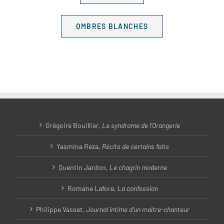
OMBRES BLANCHES
Grégoire Bouillier,
Le syndrome de l’Orangerie
Yasmina Reza,
Récits de certains faits
Quentin Jardon,
Le chagrin moderne
Romane Lafore,
La confession
Philippe Vasset,
Journal intime d’un maître-chanteur