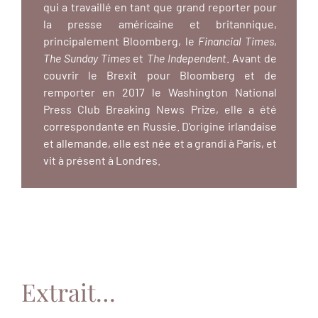
qui a travaillé en tant que grand reporter pour
la presse américaine et britannique,
principalement Bloomberg, le
Financial Times
,
The Sunday Times
et
The Independent
. Avant de
couvrir le Brexit pour Bloomberg et de
remporter en 2017 le Washington National
Press Club Breaking News Prize, elle a été
correspondante en Russie. D’origine irlandaise
et allemande, elle est née et a grandi à Paris, et
vit à présent à Londres.
Extrait…