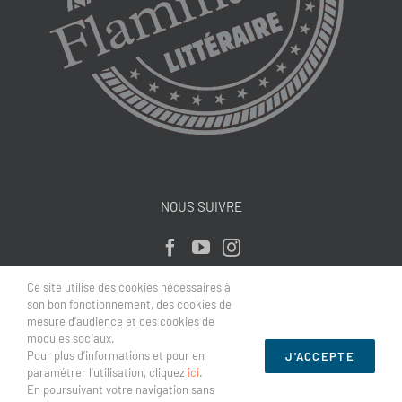
NOUS SUIVRE
Ce site utilise des cookies nécessaires à
son bon fonctionnement, des cookies de
mesure d’audience et des cookies de
modules sociaux.
Pour plus d’informations et pour en
J'ACCEPTE
paramétrer l’utilisation, cliquez
ici
.
Le site
En poursuivant votre navigation sans
Site © Éditions Flammarion 2023, tous droits réservés.